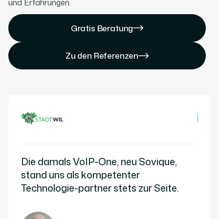
und Erfahrungen.
Gratis Beratung
Gratis Beratung
Gratis Beratung
Zu den Referenzen
Zu den Referenzen
Zu den Referenzen
Die damals VoIP-One, neu Sovique,
Man 
ten
stand uns als kompetenter
Expe
Technologie-partner stets zur Seite.
Frag