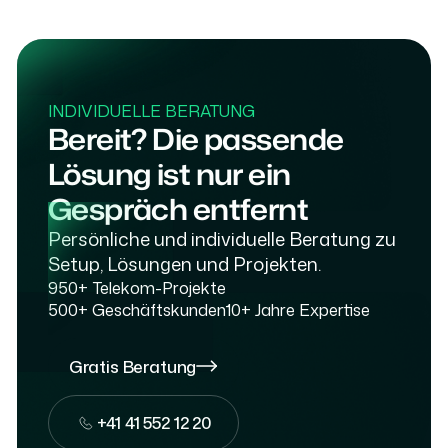
INDIVIDUELLE BERATUNG
Bereit? Die passende
Lösung ist nur ein
Gespräch entfernt
Persönliche und individuelle Beratung zu
Setup, Lösungen und Projekten.
950+ Telekom-Projekte
500+ Geschäftskunden
10+ Jahre Expertise
Gratis Beratung
Gratis Beratung
Gratis Beratung
+41 41 552 12 20
+41 41 552 12 20