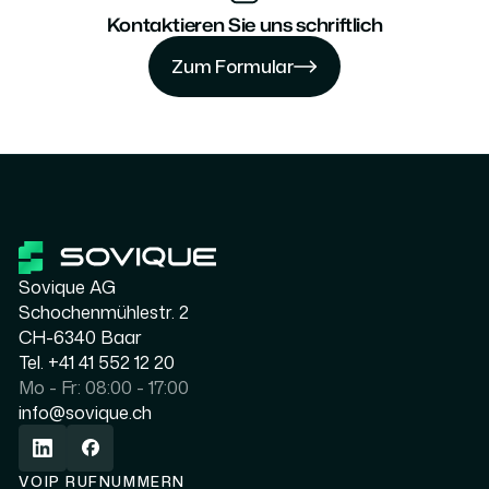
Kontaktieren Sie uns schriftlich
Zum Formular
Zum Formular
Zum Formular
Sovique AG
Schochenmühlestr. 2
CH-6340 Baar
Tel. +41 41 552 12 20
Mo - Fr: 08:00 - 17:00
info@sovique.ch
VOIP RUFNUMMERN