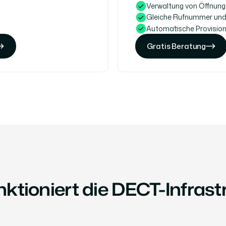
Verwaltung von Öffnungs
Gleiche Rufnummer und 
Automatische Provisioni
Gratis Beratung
Gratis Beratung
Gratis Beratung
nktioniert die DECT-Infrast