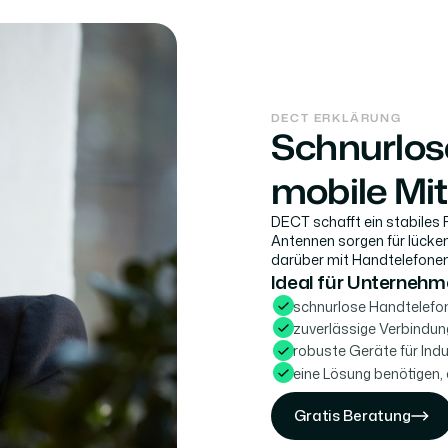
DECT ERKLÄRUNG
Schnurlose
mobile Mi
DECT schafft ein stabiles
Antennen sorgen für lücke
darüber mit Handtelefone
Ideal für Unternehm
schnurlose Handtelefon
zuverlässige Verbindu
robuste Geräte für Ind
eine Lösung benötigen,
Gratis Beratung
Gratis Beratung
Gratis Beratung