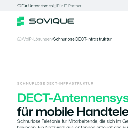
Mobile Abonnements
F
ü
r Unternehmen
F
ü
r IT-Partner
Mobile Datenkarten
eSIM für Smartphones
/
VoIP-Lösungen
/
Schnurlose DECT-Infrastruktur
SCHNURLOSE DECT-INFRASTRUKTUR
DECT-Antennensy
für mobile Handtel
Schnurlose Telefonie für Mitarbeitende, die sich im G
bewegen. Ein Netzwerk aus Antennen erzeugt das Fu