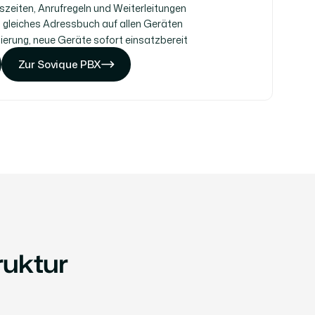
zeiten, Anrufregeln und Weiterleitungen
gleiches Adressbuch auf allen Geräten
erung, neue Geräte sofort einsatzbereit
Zur Sovique PBX
Zur Sovique PBX
Zur Sovique PBX
ruktur