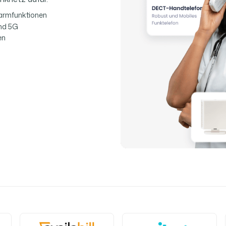
armfunktionen
nd 5G
en