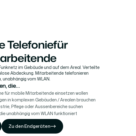
 Telefonie
für
tarbeitende
 Funknetz im Gebäude und auf dem Areal. Verteilte
nlose Abdeckung. Mitarbeitende telefonieren
n, unabhängig vom WLAN.
en, die…
e für mobile Mitarbeitende einsetzen wollen
ngen in komplexen Gebäuden / Arealen brauchen
ustrie, Pflege oder Aussenbereiche suchen
 die unabhängig vom WLAN funktioniert
Zu den Endgeräten
Zu den Endgeräten
Zu den Endgeräten