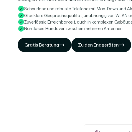
Schnurlose und robuste Telefone mit Man-Down und Al
Glasklare Gesprächsqualität, unabhängig von WLAN u
Zuverlässig Erreichbarkeit, auch in komplexen Gebäud
Nahtloses Handover zwischen mehreren Antennen
Gratis Beratung
Gratis Beratung
Zu den Endgeräten
Zu den Endgeräten
Gratis Beratung
Zu den Endgeräten